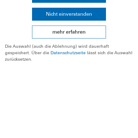
Nicht einverstanden
mehr erfahren
Die Auswahl (auch die Ablehnung) wird dauerhaft
gespeichert. Über die
Datenschutzseite
lässt sich die Auswahl
zurücksetzen.
Technischer Leiter
Tore Passon
E-Mail
ausbildung@haenigsen.dlrg.de