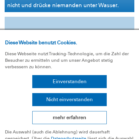
nicht und drücke niemanden unter Wasser.
Diese Website benutzt Cookies.
Diese Webseite nutzt Tracking-Technologie, um die Zahl der
Besucher zu ermitteln und um unser Angebot stetig
verbessern zu können.
Einverstanden
Nicht einverstanden
9.
mehr erfahren
Schwimmflügel, Schwimmtiere und
Luftmatratze sind nicht sicher und schützen
Die Auswahl (auch die Ablehnung) wird dauerhaft
gespeichert. Über die
Datenschutzseite
lässt sich die Auswahl