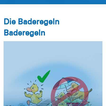
Die Baderegeln
Baderegeln